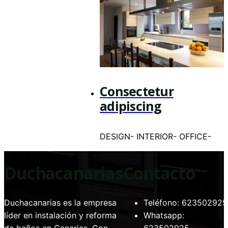
Consectetur
adipiscing
DESIGN
-
INTERIOR
-
OFFICE
-
Duchacanarias
Contacto
Duchacanarias es la empresa
Teléfono: 623502925
líder en instalación y reforma
Whatsapp: