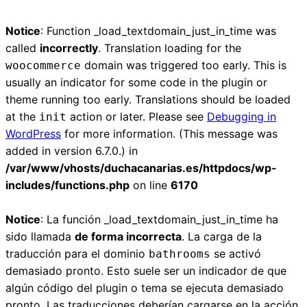
Notice
: Function _load_textdomain_just_in_time was
called
incorrectly
. Translation loading for the
domain was triggered too early. This is
woocommerce
usually an indicator for some code in the plugin or
theme running too early. Translations should be loaded
at the
action or later. Please see
Debugging in
init
WordPress
for more information. (This message was
added in version 6.7.0.) in
/var/www/vhosts/duchacanarias.es/httpdocs/wp-
includes/functions.php
on line
6170
Notice
: La función _load_textdomain_just_in_time ha
sido llamada
de forma incorrecta
. La carga de la
traducción para el dominio
se activó
bathrooms
demasiado pronto. Esto suele ser un indicador de que
algún código del plugin o tema se ejecuta demasiado
pronto. Las traducciones deberían cargarse en la acción