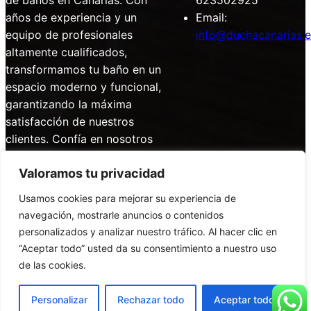
de baños en Canarias. Con
623502925
años de experiencia y un
Email:
equipo de profesionales
info@duchacanarias.e
altamente cualificados,
transformamos tu baño en un
espacio moderno y funcional,
garantizando la máxima
satisfacción de nuestros
clientes. Confía en nosotros
para crear el baño de tus
Valoramos tu privacidad
sueños.
Usamos cookies para mejorar su experiencia de
navegación, mostrarle anuncios o contenidos
personalizados y analizar nuestro tráfico. Al hacer clic en
Diseñado por
NUBLO
“Aceptar todo” usted da su consentimiento a nuestro uso
INFORMÁTICA
de las cookies.
Personalizar
Rechazar todo
Aceptar todo